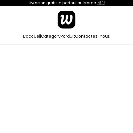
Livraison gratuite partout au Maroc 🇲🇦
L’accueil
Category
Porduit
Contactez-nous