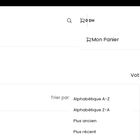
0 DH
Mon Panier
Vot
Trier par:
Par défaut
Alphabétique A-Z
Alphabétique Z-A
Plus ancien
Plus récent